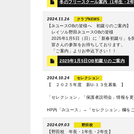
冬のフリースクール案内（1年生・2
2024.11.26
クラブNEWS
【JrユースOBの皆様へ 初蹴りのご案内】
レイソル野田JrユースOBの皆様
2025年1月5日（日）に「新春初蹴り」を
皆さんの参加をお待ちしております。
「ご案内」よりお申込下さい！！
2025年1月5日OB初蹴りのご案内
2024.10.24
セレクション
【 ２０２５年度 新U‐１３生募集 】
「セレクション」「保護者説明会」情報を更
HP内「Jrユース」→「セレクション」欄を
2024.09.03
野田校
【野田校 年長・1年生・2年生】