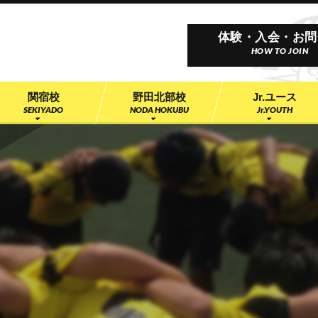
サッカースクール 柏レイソルアライアンスアカデミ
体験・入会・お問
HOW TO JOIN
関宿校
野田北部校
Jr.ユース
SEKIYADO
NODA HOKUBU
Jr.YOUTH