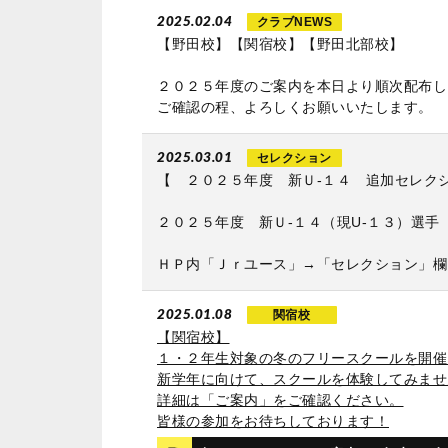
2025.02.04
クラブNEWS
【野田校】【関宿校】【野田北部校】
２０２５年度のご案内を本日より順次配布し
ご確認の程、よろしくお願いいたします。
2025.03.01
セレクション
【 ２０２５年度 新Ｕ‐１４ 追加セレク
２０２５年度 新Ｕ‐１４（現U‐１３）選
ＨＰ内「Ｊｒユース」→「セレクション」欄
2025.01.08
関宿校
【関宿校】
１・２年生対象の冬のフリースクールを開催
新学年に向けて、スクールを体験してみませ
詳細は「ご案内」をご確認ください。
皆様の参加をお待ちしております！