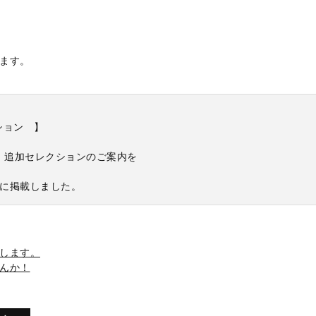
ます。
ション 】
手 追加セレクションのご案内を
に掲載しました。
します。
んか！