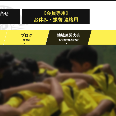
ー野田
【会員専用】
合せ
お休み・振替 連絡用
ブログ
地域連盟大会
BLOG
TOURNAMENT