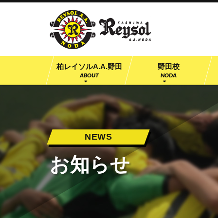
柏レイソル公認
柏レイソルA.A.野田
野田校
ABOUT
NODA
NEWS
お知らせ