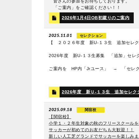
皆さんの参加をお待ちしております。
「ご案内」をご確認ください！！
2026年1月4日OB初蹴りのご案内
2025.11.01
セレクション
【 ２０２６年度 新U‐１３生 追加セレ
2026年度 新U‐１３生募集 「追加」セ
ご案内を HP内「Jrユース」 → 「セレ
2026年度 新Ｕ‐１３生 追加セレ
2025.09.18
関宿校
【関宿校】
小学１・２年生対象の秋のフリースクールを
サッカーが初めてのお友だちも大歓迎！！
新しい人工芝グランドでサッカーを楽しみま