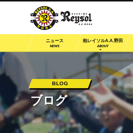
柏レイソル公認
ニュース
柏レイソルA.A.野田
NEWS
ABOUT
BLOG
ブログ