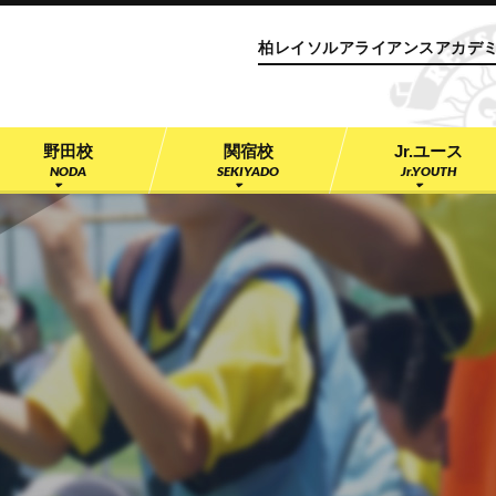
サッカースクール 柏レイソルアライアンスアカデミ
柏レイソルアライアンスアカデ
野田校
関宿校
Jr.ユース
NODA
SEKIYADO
Jr.YOUTH