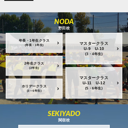
NODA
野田校
年長・1年生クラス
マスタークラス
(年長・1年生)
U-9 U-10
(3・4年生)
2年生クラス
(2年生)
マスタークラス
U-11 U-12
ホリデークラス
(5・6年生)
(3～6年生)
SEKIYADO
関宿校