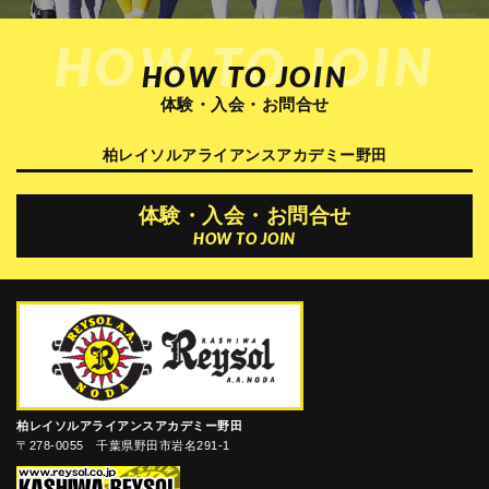
HOW TO JOIN
HOW TO JOIN
体験・入会・お問合せ
柏レイソルアライアンスアカデミー野田
体験・入会・お問合せ
HOW TO JOIN
柏レイソルアライアンスアカデミー野田
〒278-0055 千葉県野田市岩名291-1