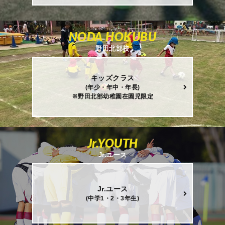
NODA HOKUBU
野田北部校
キッズクラス
(年少・年中・年長)
※野田北部幼稚園在園児限定
Jr.YOUTH
Jr.ユース
Jr.ユース
(中学1・2・3年生)