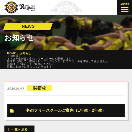
柏レイソル公認サッカースクール 柏
MENU
NEWS
お知らせ
HOME
お知らせ
【関宿校】
１・２年生対象の冬のフリースクールを開催します。
新学年に向けて、関宿トレーニングセンターにてスクールを体験してみませんか！
詳細は「ご案内」をご確認ください。
皆様の参加をお待ちしております！
関宿校
2026.01.07
冬のフリースクールご案内（1年生・2年生）
一覧へ戻る