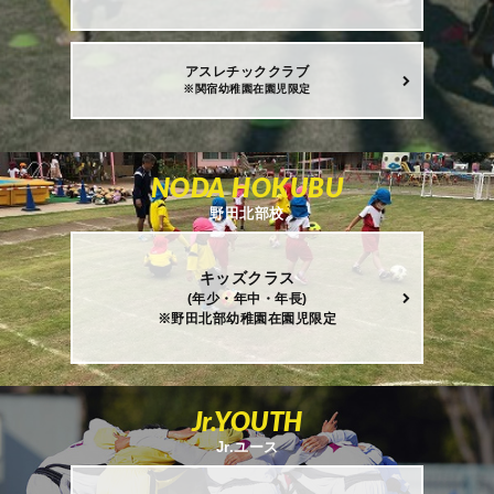
アスレチッククラブ
※関宿幼稚園在園児限定
NODA HOKUBU
野田北部校
キッズクラス
(年少・年中・年長)
※野田北部幼稚園在園児限定
Jr.YOUTH
Jr.ユース