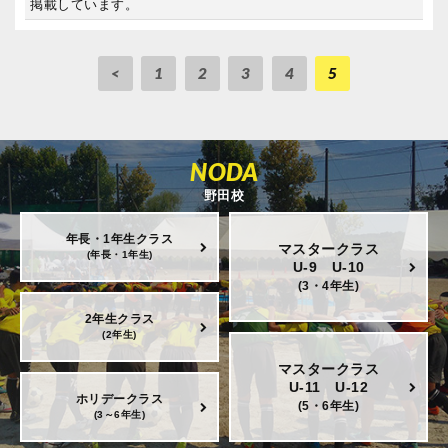
掲載しています。
<
1
2
3
4
5
NODA
野田校
年長・1年生クラス
マスタークラス
(年長・1年生)
U-9 U-10
(3・4年生)
2年生クラス
(2年生)
マスタークラス
U-11 U-12
ホリデークラス
(5・6年生)
(3～6年生)