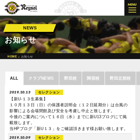
柏レイソル公認サッカースクール 柏
MENU
NEWS
お知らせ
HOME
お知らせ
ALL
クラブNEWS
野田校
関宿校
野田北部校
2019.10.13
セレクション
【新U-１３生募集】
１０月１３日（日）の保護者説明会（１２日延期分）は台風の
影響による会場閉館及び安全を考慮し中止と致します。
今後のご案内について１６日（水）までに新U13ブログにて掲
載致します。
当HPブログ「新U１３」をご確認頂きます様お願い致します。
2019.10.09
セレクション