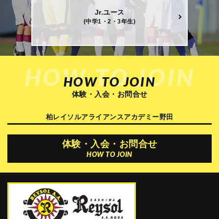
Jr.ユース
(中学1・2・3年生)
HOW TO JOIN
HOW TO JOIN
体験・入会・お問合せ
柏レイソルアライアンスアカデミー野田
体験・入会・お問合せ
HOW TO JOIN