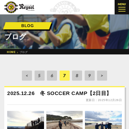
柏レイソル公認サッカースクール 柏
MENU
BLOG
ブログ
HOME
ブログ
<
5
6
7
8
9
>
2025.12.26 冬 SOCCER CAMP【2日目】
更新日：2025年12月26日