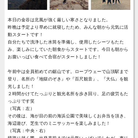
本日の金谷は北風が強く厳しい寒さとなりました。
昨晩は予定より早めに就寝したため、みんな朝から元気に活
動スタートです！
自分たちで洗浄した水筒を準備し、使用したシーツもたた
み、楽しみにしていた朝食からスタートです。今日も朝から
お腹いっぱい食べて合宿がスタートしました！
午前中は全員初めての鋸山です。ロープウェーで山頂駅まで
登り、名所の『地獄のぞき』や『百尺観音』、『大仏』を観
光しました！
２時間かけてたっぷりと観光名所を歩き回り、足の疲労もた
っぷりです笑
（写真：左）
その後は、海が目の前の海浜公園で美味しくお弁当を頂き、
海辺遊び、芝生でのミニサッカーを楽しみました！
（写真：中央・右）