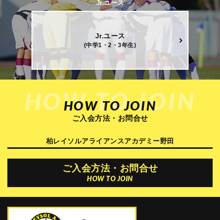
Jr.ユース
Jr.ユース
(中学1・2・3年生)
HOW TO JOIN
HOW TO JOIN
ご入会方法・お問合せ
柏レイソルアライアンスアカデミー野田
ご入会方法・お問合せ
HOW TO JOIN