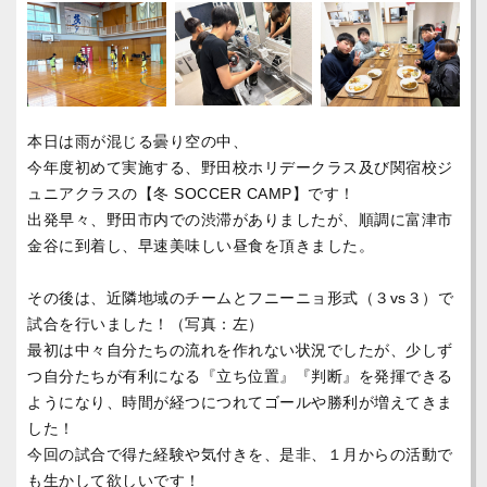
本日は雨が混じる曇り空の中、
今年度初めて実施する、野田校ホリデークラス及び関宿校ジ
ュニアクラスの【冬 SOCCER CAMP】です！
出発早々、野田市内での渋滞がありましたが、順調に富津市
金谷に到着し、早速美味しい昼食を頂きました。
その後は、近隣地域のチームとフニーニョ形式（３vs３）で
試合を行いました！（写真：左）
最初は中々自分たちの流れを作れない状況でしたが、少しず
つ自分たちが有利になる『立ち位置』『判断』を発揮できる
ようになり、時間が経つにつれてゴールや勝利が増えてきま
した！
今回の試合で得た経験や気付きを、是非、１月からの活動で
も生かして欲しいです！