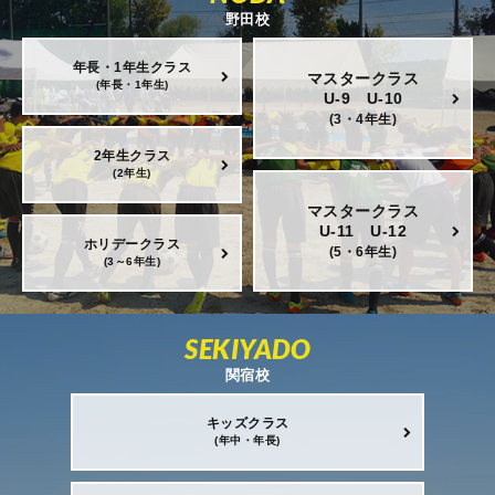
野田校
年長・1年生クラス
マスタークラス
(年長・1年生)
U-9 U-10
(3・4年生)
2年生クラス
(2年生)
マスタークラス
U-11 U-12
ホリデークラス
(5・6年生)
(3～6年生)
SEKIYADO
関宿校
キッズクラス
(年中・年長)