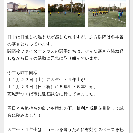
日中は日差しの温もりが感じられますが、夕方以降は冬本番
の寒さとなっています。
関宿校ファイタークラスの選手たちは、そんな寒さを跳ね返
しながら日々の活動に元気に取り組んでいます。
今年も昨年同様、
１１月２２日（土）に３年生・４年生が、
１１月２３日（日・祝）に５年生・６年生が、
茨城県つくば市に遠征試合に行ってきました。
両日とも気持ちの良い冬晴れの下、勝利と成長を目指して試
合に臨みました！
３年生・４年生は、ゴールを奪うために有効なスペースを把