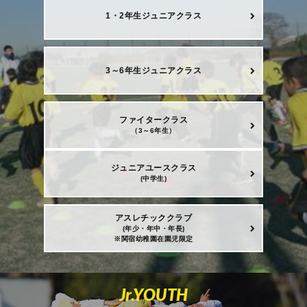
1・2年生ジュニアクラス
3～6年生ジュニアクラス
ファイタークラス
（3～6年生）
ジュニアユースクラス
(中学生)
アスレチッククラブ
(年少・年中・年長)
※関宿幼稚園在園児限定
Jr.YOUTH