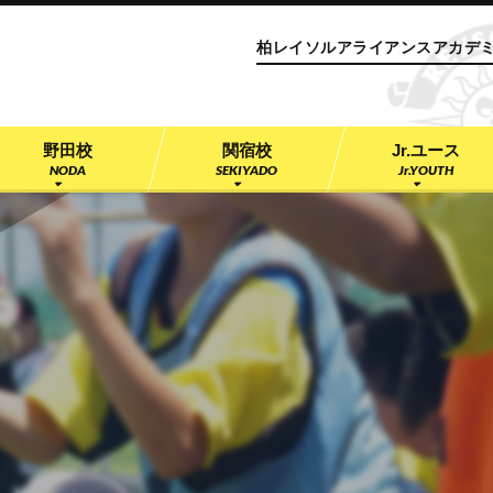
サッカースクール 柏レイソルアライアンスアカデミ
柏レイソルアライアンスアカデ
野田校
関宿校
Jr.ユース
NODA
SEKIYADO
Jr.YOUTH