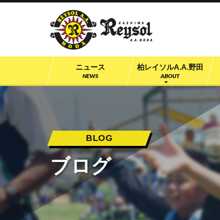
柏レイソル公認
ニュース
柏レイソルA.A.野田
NEWS
ABOUT
BLOG
ブログ