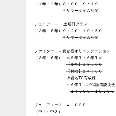
（１年・２年）
８：００～９：１０
＊サマータイム期間
ジュニア →
土曜日クラス
（３年～６年）
９：２０～１０：５０
＊サマータイム期間
ファイター →
夏合宿オリエンテーション
（３年～６年）
≪５年生・６年生≫
【集合】１３：００
【解散】１４：００
＠岩名TC育成棟
＊６年生：JY保護者説明会
１４：００～１５：００
ジュニアユース → ＯＦＦ
（中１～中３）