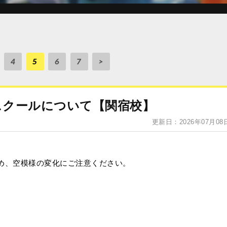
4
5
6
7
>
）のスクールについて【関宿校】
更新日：2026年07月08
め、空模様の変化にご注意ください。