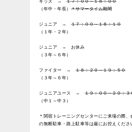
キッズ →
１７：００～１８：００
（年中・年長）
＊サマータイム期間
ジュニア →
１７：００～１８：１０
（１年・２年）
ジュニア → お休み
（３年～６年）
ファイター →
１８：２０～１９：５０
（３年～６年）
ジュニアユース →
１９：００～２０：３
（中１～中３）
＊関宿トレーニングセンターにご来場の際、
の無断駐車・路上駐車等は厳にお控えくださ