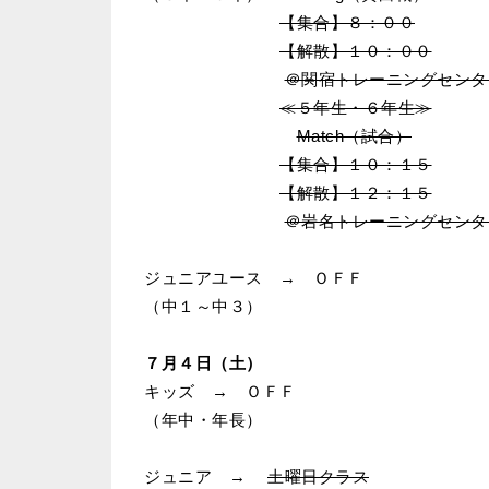
【集合】８：００
【解散】１０：００
＠関宿トレーニングセンタ
≪５年生・６年生≫
Match（試合）
【集合】１０：１５
【解散】１２：１５
＠岩名トレーニングセンタ
ジュニアユース → ＯＦＦ
（中１～中３）
７月４日（土）
キッズ → ＯＦＦ
（年中・年長）
ジュニア →
土曜日クラス