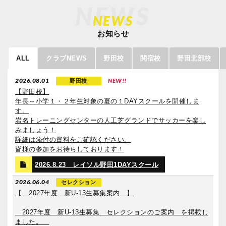
NEWS
NEWS
お知らせ
ALL
クラブNEWS
野田校
関宿校
野田北部校
2026.08.01
NEW!!
野田校
【野田校】
年長～小学１・２年生対象の夏の１DAYスクールを開催しま
す。
岩名トレーニングセンターの人工芝グランドでサッカーを楽し
みましょう！
詳細は添付の資料をご確認ください。
皆様の参加をお待ちしております！
2026.8.23 レイソル野田1DAYスクール
2026.06.04
セレクション
【 2027年度 新U‐13生募集案内 】
2027年度 新U‐13生募集 セレクションのご案内 を掲載し
ました。