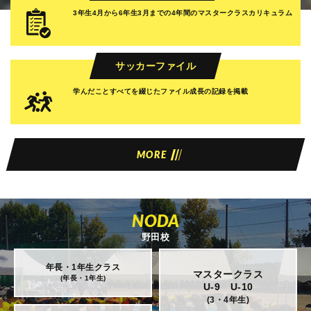
3年生4月から6年生3月までの
4年間のマスタークラスカリキュラム
サッカーファイル
学んだことすべてを綴じたファイル
成長の記録を掲載
MORE
NODA
野田校
年長・1年生クラス
マスタークラス
(年長・1年生)
U-9 U-10
(3・4年生)