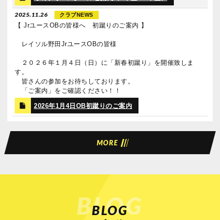
2025.11.26
クラブNEWS
【 JrユースOBの皆様へ 初蹴りのご案内 】
レイソル野田JrユースOBの皆様
２０２６年１月４日（日）に「新春初蹴り」を開催致しま
す。
皆さんの参加をお待ちしております。
「ご案内」をご確認ください！！
2026年1月4日OB初蹴りのご案内
MORE
BLOG
BLOG