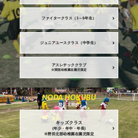
ファイタークラス（3～6年生）
ジュニアユースクラス（中学生）
アスレチッククラブ
※関宿幼稚園在園児限定
NODA HOKUBU
野田北部校
キッズクラス
(年少・年中・年長)
※野田北部幼稚園在園児限定