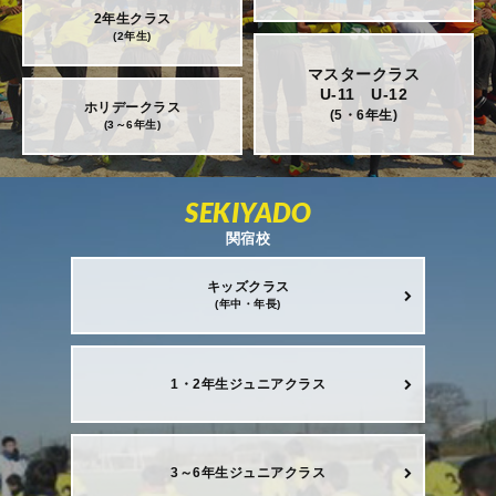
2年生クラス
(2年生)
マスタークラス
U-11 U-12
ホリデークラス
(5・6年生)
(3～6年生)
SEKIYADO
関宿校
キッズクラス
(年中・年長)
1・2年生ジュニアクラス
3～6年生ジュニアクラス