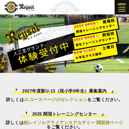
柏レイソル公認サッカースクール 柏
MENU
『 2027年度新U-13（現小学6年生）募集案内 』
詳しくは
Jr.ユースページのセレクション
をご覧ください。
『 2025 関宿トレーニングセンター 』
詳しくは
柏レイソルアライアンスアカデミー 関宿校ページ
をご覧ください。