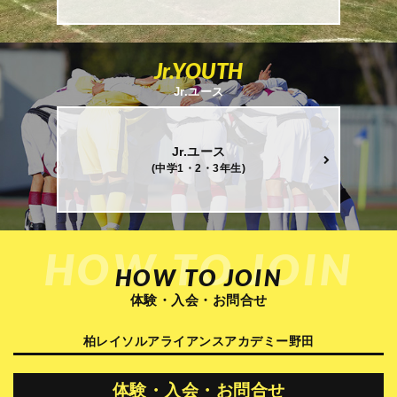
Jr.YOUTH
Jr.ユース
Jr.ユース
(中学1・2・3年生)
HOW TO JOIN
HOW TO JOIN
体験・入会・お問合せ
柏レイソルアライアンスアカデミー野田
体験・入会・お問合せ