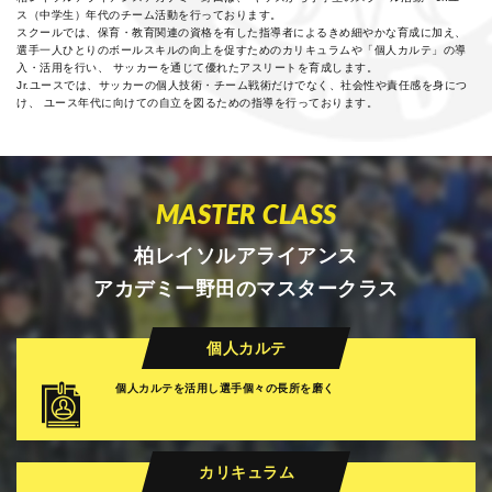
ス（中学生）年代のチーム活動を行っております。
スクールでは、保育・教育関連の資格を有した指導者によるきめ細やかな育成に加え、
選手一人ひとりのボールスキルの向上を促すためのカリキュラムや「個人カルテ」の導
入・活用を行い、
サッカーを通じて優れたアスリートを育成します。
Jr.ユースでは、サッカーの個人技術・チーム戦術だけでなく、社会性や責任感を身につ
け、
ユース年代に向けての自立を図るための指導を行っております。
MASTER CLASS
柏レイソルアライアンス
アカデミー野田のマスタークラス
個人カルテ
個人カルテを活用し
選手個々の長所を磨く
カリキュラム